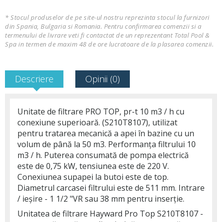
* Stocul produselor de pe site-ul nostru reprezinta stocul la furnizori
din Spania, Bulgaria si Romania. Pentru confirmarea comenzii si a
termenului de livrare veti fi contactat de un reprezentant Total Pool &
Spa in termen de maxim 48 de ore lucratoare de la plasarea comenzii.
Descriere
Opinii (0)
Unitate de filtrare PRO TOP, pr-t 10 m3 / h cu
conexiune superioară. (S210T8107), utilizat
pentru tratarea mecanică a apei în bazine cu un
volum de până la 50 m3. Performanța filtrului 10
m3 / h. Puterea consumată de pompa electrică
este de 0,75 kW, tensiunea este de 220 V.
Conexiunea supapei la butoi este de top.
Diametrul carcasei filtrului este de 511 mm. Intrare
/ ieșire - 1 1/2 "VR sau 38 mm pentru inserție.
Unitatea de filtrare Hayward Pro Top S210T8107 -