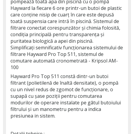
pompează toată apa din piscină cu o pompă
Hayward la fiecare 6 ore printr-un butoi de plastic
care conține nisip de cuarț în care este depusă
toată suspensia care intră în piscină. Sistemul de
filtrare conectat corespunzător și chimia folosită,
condiția principală pentru transparența și
puritatea biologică a apei din piscină.
Simplificați semnificativ funcționarea sistemului de
filtrare Hayward Pro Top 511, sistemul de
comutare automată cronometrată - Kripsol AM-
100
Hayward Pro Top 511 constă dintr-un butoi
filtrant (polietilenă de înaltă densitate), o pompă
cu un nivel redus de zgomot de funcționare, o
supapă cu șase poziții pentru comutarea
modurilor de operare instalate pe gâtul butoiului
filtrului și un manometru pentru a indica
presiunea in sistem.
Detalii tehnice :