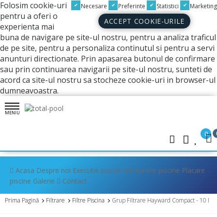
Folosim cookie-uri
Necesare
Preferinte
Statistici
Marketing
pentru a oferi o
ACCEPT COOKIE-URILE
experienta mai
buna de navigare pe site-ul nostru, pentru a analiza traficul
de pe site, pentru a personaliza continutul si pentru a servi
anunturi directionate. Prin apasarea butonul de confirmare
sau prin continuarea navigarii pe site-ul nostru, sunteti de
acord ca site-ul nostru sa stocheze cookie-uri in browser-ul
dumneavoastra.
MENIU
0
Acasa
Despre noi
Executie piscine
Intretinere piscine
Placare
piscine
Galerie
Contact
Prima Pagină
Filtrare
Filtre Piscina
Grup Filtrare Hayward Compact - 10 Mc