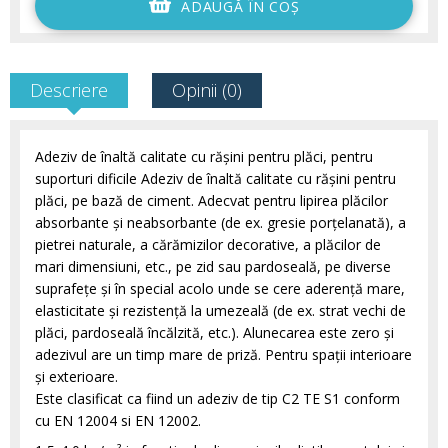
ADAUGĂ ÎN COŞ
Descriere
Opinii (0)
Adeziv de înaltă calitate cu răşini pentru plăci, pentru
suporturi dificile Adeziv de înaltă calitate cu răşini pentru
plăci, pe bază de ciment. Adecvat pentru lipirea plăcilor
absorbante şi neabsorbante (de ex. gresie porţelanată), a
pietrei naturale, a cărămizilor decorative, a plăcilor de
mari dimensiuni, etc., pe zid sau pardoseală, pe diverse
suprafeţe şi în special acolo unde se cere aderenţă mare,
elasticitate şi rezistenţă la umezeală (de ex. strat vechi de
plăci, pardoseală încălzită, etc.). Alunecarea este zero şi
adezivul are un timp mare de priză. Pentru spaţii interioare
şi exterioare.
Este clasificat ca fiind un adeziv de tip C2 TE S1 conform
cu EN 12004 si EN 12002.