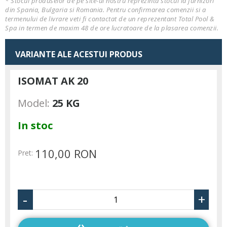
* Stocul produselor de pe site-ul nostru reprezinta stocul la furnizori
din Spania, Bulgaria si Romania. Pentru confirmarea comenzii si a
termenului de livrare veti fi contactat de un reprezentant Total Pool &
Spa in termen de maxim 48 de ore lucratoare de la plasarea comenzii.
VARIANTE ALE ACESTUI PRODUS
ISOMAT AK 20
Model:
25 KG
In stoc
110,00 RON
Pret:
-
+