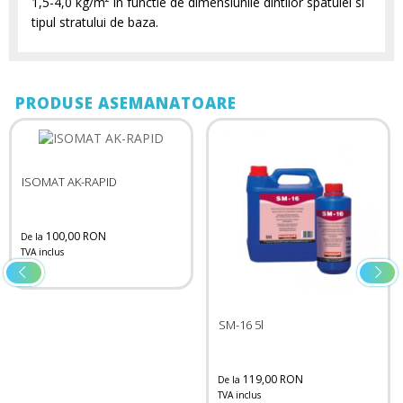
1,5-4,0 kg/m² in functie de dimensiunile dintilor spatulei si
tipul stratului de baza.
PRODUSE ASEMANATOARE
ISOMAT AK-RAPID
100,00 RON
De la
TVA inclus
SM-16 5l
119,00 RON
De la
TVA inclus