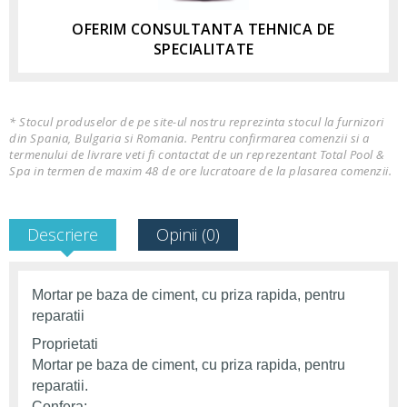
OFERIM CONSULTANTA TEHNICA DE
SPECIALITATE
* Stocul produselor de pe site-ul nostru reprezinta stocul la furnizori
din Spania, Bulgaria si Romania. Pentru confirmarea comenzii si a
termenului de livrare veti fi contactat de un reprezentant Total Pool &
Spa in termen de maxim 48 de ore lucratoare de la plasarea comenzii.
Descriere
Opinii (0)
Mortar pe baza de ciment, cu priza rapida, pentru
reparatii
Proprietati
Mortar pe baza de ciment, cu priza rapida, pentru
reparatii.
Confera: