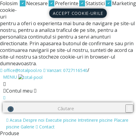
Folosim
Necesare
Preferinte
Statistici
Marketing
cookie-
ACCEPT COOKIE-URILE
uri
pentru a oferi o experienta mai buna de navigare pe site-ul
nostru, pentru a analiza traficul de pe site, pentru a
personaliza continutul si pentru a servi anunturi
directionate. Prin apasarea butonul de confirmare sau prin
continuarea navigarii pe site-ul nostru, sunteti de acord ca
site-ul nostru sa stocheze cookie-uri in browser-ul
dumneavoastra.
/
office@totalpool.ro
Vanzari: 0727116540
MENIU
Contul meu
0
Wishlist
0
Cosul meu
Acasa
Despre noi
Executie piscine
Intretinere piscine
Placare
piscine
Galerie
Contact
Produse