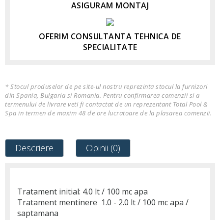
ASIGURAM MONTAJ
OFERIM CONSULTANTA TEHNICA DE
SPECIALITATE
* Stocul produselor de pe site-ul nostru reprezinta stocul la furnizori
din Spania, Bulgaria si Romania. Pentru confirmarea comenzii si a
termenului de livrare veti fi contactat de un reprezentant Total Pool &
Spa in termen de maxim 48 de ore lucratoare de la plasarea comenzii.
Descriere
Opinii (0)
Tratament initial: 4.0 lt / 100 mc apa
Tratament mentinere 1.0 - 2.0 lt / 100 mc apa /
saptamana